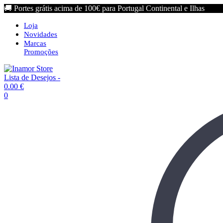
🚚 Portes grátis acima de 100€ para Portugal Continental e Ilhas
Loja
Novidades
Marcas
Promoções
Lista de Desejos -
0.00
€
0