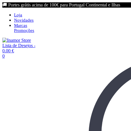
🚚 Portes grátis acima de 100€ para Portugal Continental e Ilhas
Loja
Novidades
Marcas
Promoções
Lista de Desejos -
0.00
€
0