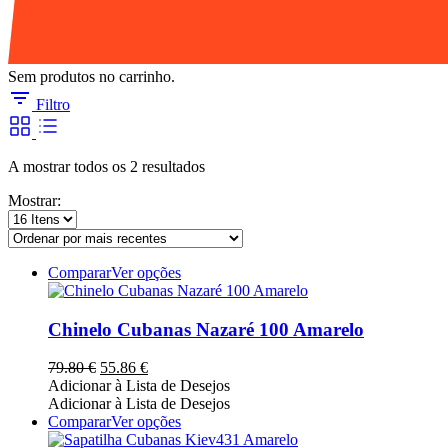
Sem produtos no carrinho.
Filtro
Ordenado
A mostrar todos os 2 resultados
por
Mostrar:
mais
recentes
This
Comparar
Ver opções
product
has
multiple
Chinelo Cubanas Nazaré 100 Amarelo
variants.
The
O
O
79.80
€
55.86
€
options
preço
preço
Adicionar à Lista de Desejos
may
original
atual
Adicionar à Lista de Desejos
be
era:
é:
This
Comparar
Ver opções
chosen
79.80 €.
55.86 €.
product