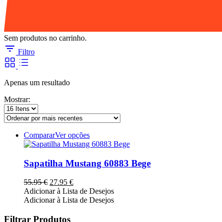
Sem produtos no carrinho.
Filtro
Apenas um resultado
Mostrar:
This
Comparar
Ver opções
product
has
multiple
Sapatilha Mustang 60883 Bege
variants.
The
O
O
55.95
€
27.95
€
options
preço
preço
Adicionar à Lista de Desejos
may
original
atual
Adicionar à Lista de Desejos
be
era:
é:
chosen
55.95 €.
27.95 €.
Filtrar Produtos