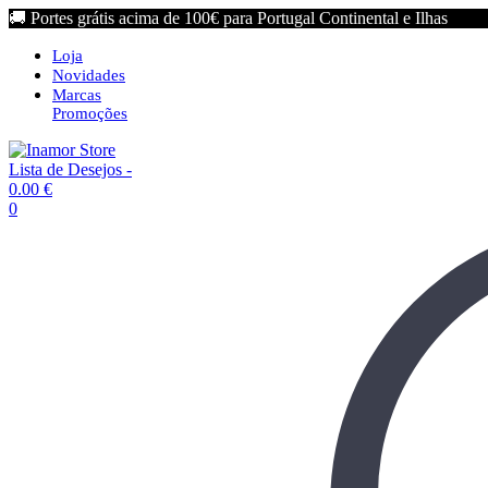
🚚 Portes grátis acima de 100€ para Portugal Continental e Ilhas
Loja
Novidades
Marcas
Promoções
Lista de Desejos -
0.00
€
0