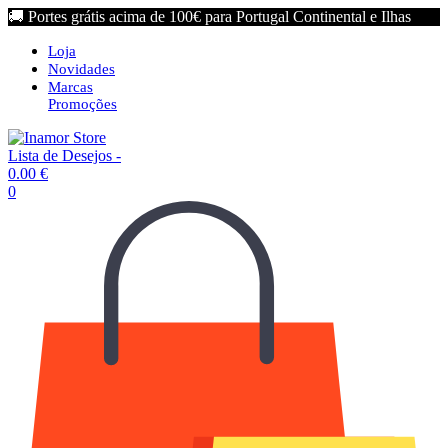
🚚 Portes grátis acima de 100€ para Portugal Continental e Ilhas
Loja
Novidades
Marcas
Promoções
Lista de Desejos -
0.00
€
0