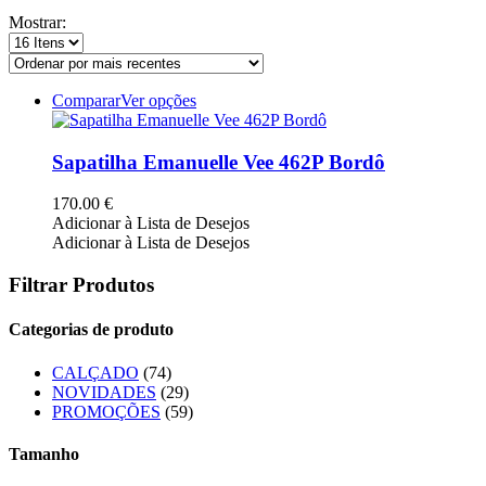
Mostrar:
This
Comparar
Ver opções
product
has
multiple
Sapatilha Emanuelle Vee 462P Bordô
variants.
The
170.00
€
options
Adicionar à Lista de Desejos
may
Adicionar à Lista de Desejos
be
chosen
Filtrar Produtos
on
the
Categorias de produto
product
page
CALÇADO
(74)
NOVIDADES
(29)
PROMOÇÕES
(59)
Tamanho