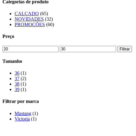
Categorias de produto
product
page
CALÇADO
(65)
NOVIDADES
(32)
PROMOÇÕES
(60)
Preço
Preço
Preço
Filtrar
mínimo
máximo
Tamanho
36
(1)
37
(2)
38
(1)
39
(1)
Filtrar por marca
Mustang
(1)
Victoria
(1)