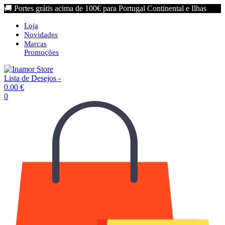
🚚 Portes grátis acima de 100€ para Portugal Continental e Ilhas
Loja
Novidades
Marcas
Promoções
Lista de Desejos -
0.00
€
0