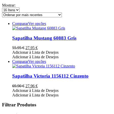
por
Mostrar:
mais
recentes
This
Comparar
Ver opções
product
has
multiple
Sapatilha Mustang 60883 Gris
variants.
The
O
O
55.95
€
27.95
€
options
preço
preço
Adicionar à Lista de Desejos
may
original
atual
Adicionar à Lista de Desejos
be
era:
é:
This
Comparar
Ver opções
chosen
55.95 €.
27.95 €.
product
on
has
the
multiple
Sapatilha Victoria 1156112 Cinzento
product
variants.
page
The
O
O
69.90
€
27.96
€
options
preço
preço
Adicionar à Lista de Desejos
may
original
atual
Adicionar à Lista de Desejos
be
era:
é:
chosen
69.90 €.
27.96 €.
Filtrar Produtos
on
the