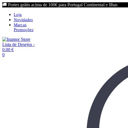
🚚 Portes grátis acima de 100€ para Portugal Continental e Ilhas
Loja
Novidades
Marcas
Promoções
Lista de Desejos -
0.00
€
0