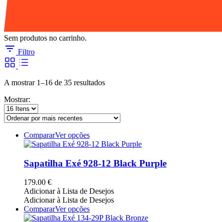
Sem produtos no carrinho.
Filtro
Ordenado
A mostrar 1–16 de 35 resultados
por
Mostrar:
mais
recentes
This
Comparar
Ver opções
product
has
multiple
Sapatilha Exé 928-12 Black Purple
variants.
The
179.00
€
options
Adicionar à Lista de Desejos
may
Adicionar à Lista de Desejos
be
This
Comparar
Ver opções
chosen
product