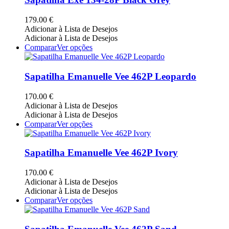
product
variants.
page
The
179.00
€
options
Adicionar à Lista de Desejos
may
Adicionar à Lista de Desejos
be
This
Comparar
Ver opções
chosen
product
on
has
the
multiple
Sapatilha Emanuelle Vee 462P Leopardo
product
variants.
page
The
170.00
€
options
Adicionar à Lista de Desejos
may
Adicionar à Lista de Desejos
be
This
Comparar
Ver opções
chosen
product
on
has
the
multiple
Sapatilha Emanuelle Vee 462P Ivory
product
variants.
page
The
170.00
€
options
Adicionar à Lista de Desejos
may
Adicionar à Lista de Desejos
be
This
Comparar
Ver opções
chosen
product
on
has
the
multiple