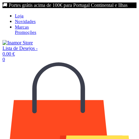
🚚 Portes grátis acima de 100€ para Portugal Continental e Ilhas
Loja
Novidades
Marcas
Promoções
Lista de Desejos -
0.00
€
0