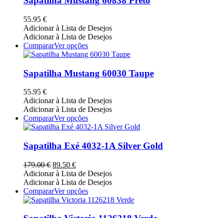
Sapatilha Mustang 60838 Preto
product
variants.
page
The
55.95
€
options
Adicionar à Lista de Desejos
may
Adicionar à Lista de Desejos
be
This
Comparar
Ver opções
chosen
product
on
has
the
multiple
Sapatilha Mustang 60030 Taupe
product
variants.
page
The
55.95
€
options
Adicionar à Lista de Desejos
may
Adicionar à Lista de Desejos
be
This
Comparar
Ver opções
chosen
product
on
has
the
multiple
Sapatilha Exé 4032-1A Silver Gold
product
variants.
page
The
O
O
179.00
€
89.50
€
options
preço
preço
Adicionar à Lista de Desejos
may
original
atual
Adicionar à Lista de Desejos
be
era:
é:
This
Comparar
Ver opções
chosen
179.00 €.
89.50 €.
product
on
has
the
multiple