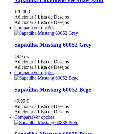
Sapatilha Emanuelle Vee 462P Sand
product
variants.
page
The
170.00
€
options
Adicionar à Lista de Desejos
may
Adicionar à Lista de Desejos
be
This
Comparar
Ver opções
chosen
product
on
has
the
multiple
Sapatilha Mustang 60052 Grey
product
variants.
page
The
49.95
€
options
Adicionar à Lista de Desejos
may
Adicionar à Lista de Desejos
be
This
Comparar
Ver opções
chosen
product
on
has
the
multiple
Sapatilha Mustang 60052 Bege
product
variants.
page
The
49.95
€
options
Adicionar à Lista de Desejos
may
Adicionar à Lista de Desejos
be
This
Comparar
Ver opções
chosen
product
on
has
the
multiple