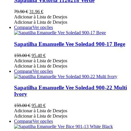
Sapatilha Victoria 1126218 Verde
product
variants.
page
The
O
O
79.90
€
31.96
€
options
preço
preço
Adicionar à Lista de Desejos
may
original
atual
Adicionar à Lista de Desejos
be
era:
é:
This
Comparar
Ver opções
chosen
79.90 €.
31.96 €.
product
on
has
the
multiple
Sapatilha Emanuelle Vee Soledad 900-17 Bege
product
variants.
page
The
O
O
159.00
€
95.40
€
options
preço
preço
Adicionar à Lista de Desejos
may
original
atual
Adicionar à Lista de Desejos
be
era:
é:
This
Comparar
Ver opções
chosen
159.00 €.
95.40 €.
product
on
has
the
multiple
Sapatilha Emanuelle Vee Soledad 900-22 Multi
product
variants.
Ivory
page
The
options
O
O
159.00
€
95.40
€
may
preço
preço
Adicionar à Lista de Desejos
be
original
atual
Adicionar à Lista de Desejos
chosen
era:
é:
This
Comparar
Ver opções
on
159.00 €.
95.40 €.
product
the