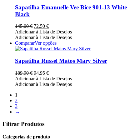
has
product
multiple
Sapatilha Emanuelle Vee Bice 901-13 White
page
variants.
Black
The
options
O
O
145.00
€
72.50
€
may
preço
preço
Adicionar à Lista de Desejos
be
original
atual
Adicionar à Lista de Desejos
chosen
era:
é:
This
Comparar
Ver opções
on
145.00 €.
72.50 €.
product
the
has
product
multiple
Sapatilha Russel Matos Mary Silver
page
variants.
The
O
O
189.90
€
94.95
€
options
preço
preço
Adicionar à Lista de Desejos
may
original
atual
Adicionar à Lista de Desejos
be
era:
é:
chosen
1
189.90 €.
94.95 €.
on
2
the
3
product
→
page
Filtrar Produtos
Categorias de produto