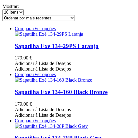
por
Mostrar:
mais
recentes
This
Comparar
Ver opções
product
has
multiple
Sapatilha Exé 134-29PS Laranja
variants.
The
179.00
€
options
Adicionar à Lista de Desejos
may
Adicionar à Lista de Desejos
be
This
Comparar
Ver opções
chosen
product
on
has
the
multiple
Sapatilha Exé 134-160 Black Bronze
product
variants.
page
The
179.00
€
options
Adicionar à Lista de Desejos
may
Adicionar à Lista de Desejos
be
This
Comparar
Ver opções
chosen
product
on
has
the
multiple
Sapatilha Exé 134-28P Black Grey