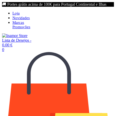
🚚 Portes grátis acima de 100€ para Portugal Continental e Ilhas
Loja
Novidades
Marcas
Promoções
Lista de Desejos -
0.00
€
0