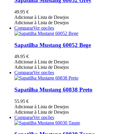
Sapatilha Mustang 60052 Grey
product
variants.
page
The
49.95
€
options
Adicionar à Lista de Desejos
may
Adicionar à Lista de Desejos
be
This
Comparar
Ver opções
chosen
product
on
has
the
multiple
Sapatilha Mustang 60052 Bege
product
variants.
page
The
49.95
€
options
Adicionar à Lista de Desejos
may
Adicionar à Lista de Desejos
be
This
Comparar
Ver opções
chosen
product
on
has
the
multiple
Sapatilha Mustang 60838 Preto
product
variants.
page
The
55.95
€
options
Adicionar à Lista de Desejos
may
Adicionar à Lista de Desejos
be
This
Comparar
Ver opções
chosen
product
on
has
the
multiple