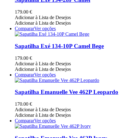
product
variants.
page
The
179.00
€
options
Adicionar à Lista de Desejos
may
Adicionar à Lista de Desejos
be
This
Comparar
Ver opções
chosen
product
on
has
the
multiple
Sapatilha Exé 134-10P Camel Bege
product
variants.
page
The
179.00
€
options
Adicionar à Lista de Desejos
may
Adicionar à Lista de Desejos
be
This
Comparar
Ver opções
chosen
product
on
has
the
multiple
Sapatilha Emanuelle Vee 462P Leopardo
product
variants.
page
The
170.00
€
options
Adicionar à Lista de Desejos
may
Adicionar à Lista de Desejos
be
This
Comparar
Ver opções
chosen
product
on
has
the
multiple