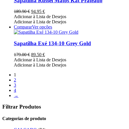
Sapatilha Russel Matos Kat Prateado
product
variants.
page
The
O
O
189.90
€
94.95
€
options
preço
preço
Adicionar à Lista de Desejos
may
original
atual
Adicionar à Lista de Desejos
be
era:
é:
This
Comparar
Ver opções
chosen
189.90 €.
94.95 €.
product
on
has
the
multiple
Sapatilha Exé 134-10 Grey Gold
product
variants.
page
The
O
O
179.00
€
89.50
€
options
preço
preço
Adicionar à Lista de Desejos
may
original
atual
Adicionar à Lista de Desejos
be
era:
é:
chosen
1
179.00 €.
89.50 €.
on
2
the
3
product
4
page
→
Filtrar Produtos
Categorias de produto