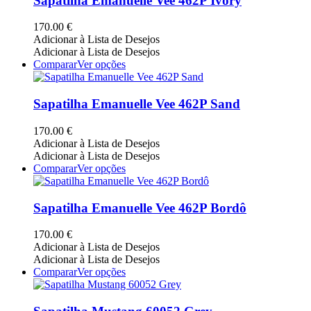
Sapatilha Emanuelle Vee 462P Ivory
product
variants.
page
The
170.00
€
options
Adicionar à Lista de Desejos
may
Adicionar à Lista de Desejos
be
This
Comparar
Ver opções
chosen
product
on
has
the
multiple
Sapatilha Emanuelle Vee 462P Sand
product
variants.
page
The
170.00
€
options
Adicionar à Lista de Desejos
may
Adicionar à Lista de Desejos
be
This
Comparar
Ver opções
chosen
product
on
has
the
multiple
Sapatilha Emanuelle Vee 462P Bordô
product
variants.
page
The
170.00
€
options
Adicionar à Lista de Desejos
may
Adicionar à Lista de Desejos
be
This
Comparar
Ver opções
chosen
product
on
has
the
multiple