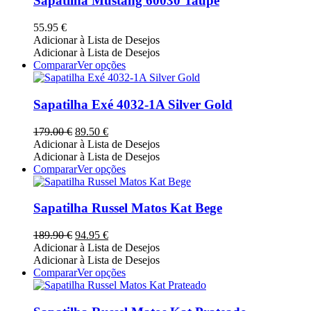
Sapatilha Mustang 60030 Taupe
product
variants.
page
The
55.95
€
options
Adicionar à Lista de Desejos
may
Adicionar à Lista de Desejos
be
This
Comparar
Ver opções
chosen
product
on
has
the
multiple
Sapatilha Exé 4032-1A Silver Gold
product
variants.
page
The
O
O
179.00
€
89.50
€
options
preço
preço
Adicionar à Lista de Desejos
may
original
atual
Adicionar à Lista de Desejos
be
era:
é:
This
Comparar
Ver opções
chosen
179.00 €.
89.50 €.
product
on
has
the
multiple
Sapatilha Russel Matos Kat Bege
product
variants.
page
The
O
O
189.90
€
94.95
€
options
preço
preço
Adicionar à Lista de Desejos
may
original
atual
Adicionar à Lista de Desejos
be
era:
é:
This
Comparar
Ver opções
chosen
189.90 €.
94.95 €.
product
on
has
the
multiple