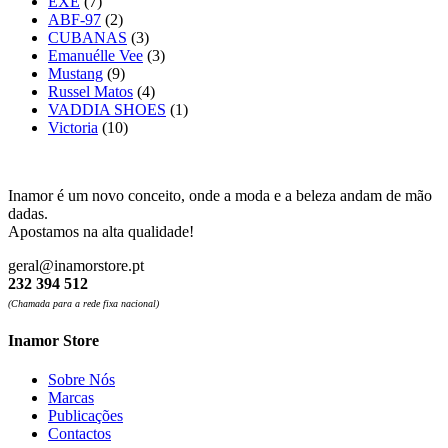
EXÉ
(7)
ABF-97
(2)
CUBANAS
(3)
Emanuélle Vee
(3)
Mustang
(9)
Russel Matos
(4)
VADDIA SHOES
(1)
Victoria
(10)
Inamor é um novo conceito, onde a moda e a beleza andam de mão
dadas.
Apostamos na alta qualidade!
geral@inamorstore.pt
232 394 512
(Chamada para a rede fixa nacional)
Inamor Store
Sobre Nós
Marcas
Publicações
Contactos