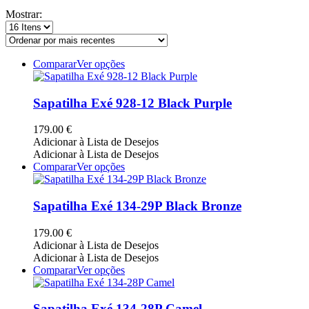
por
Mostrar:
mais
recentes
This
Comparar
Ver opções
product
has
multiple
Sapatilha Exé 928-12 Black Purple
variants.
The
179.00
€
options
Adicionar à Lista de Desejos
may
Adicionar à Lista de Desejos
be
This
Comparar
Ver opções
chosen
product
on
has
the
multiple
Sapatilha Exé 134-29P Black Bronze
product
variants.
page
The
179.00
€
options
Adicionar à Lista de Desejos
may
Adicionar à Lista de Desejos
be
This
Comparar
Ver opções
chosen
product
on
has
the
multiple
Sapatilha Exé 134-28P Camel