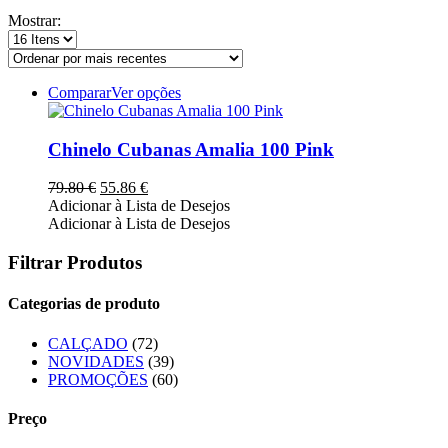
Mostrar:
This
Comparar
Ver opções
product
has
multiple
Chinelo Cubanas Amalia 100 Pink
variants.
The
O
O
79.80
€
55.86
€
options
preço
preço
Adicionar à Lista de Desejos
may
original
atual
Adicionar à Lista de Desejos
be
era:
é:
chosen
79.80 €.
55.86 €.
Filtrar Produtos
on
the
Categorias de produto
product
page
CALÇADO
(72)
NOVIDADES
(39)
PROMOÇÕES
(60)
Preço