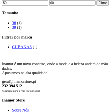
Preço
Preço
Filtrar
mínimo
máximo
Tamanho
38
(1)
39
(1)
Filtrar por marca
CUBANAS
(1)
Inamor é um novo conceito, onde a moda e a beleza andam de mão
dadas.
Apostamos na alta qualidade!
geral@inamorstore.pt
232 394 512
(Chamada para a rede fixa nacional)
Inamor Store
Sobre Nós