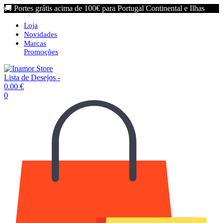
🚚 Portes grátis acima de 100€ para Portugal Continental e Ilhas
Loja
Novidades
Marcas
Promoções
Lista de Desejos -
0.00
€
0