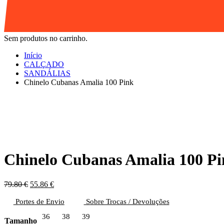
Sem produtos no carrinho.
Início
CALÇADO
SANDÁLIAS
Chinelo Cubanas Amalia 100 Pink
Chinelo Cubanas Amalia 100 P
O
O
79.80
€
55.86
€
preço
preço
Portes de Envio
original
atual
Sobre Trocas / Devoluções
era:
é:
36
38
39
79.80 €.
55.86 €.
Tamanho