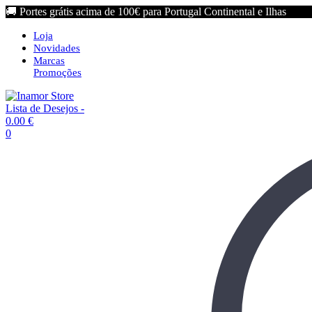
🚚 Portes grátis acima de 100€ para Portugal Continental e Ilhas
Loja
Novidades
Marcas
Promoções
Lista de Desejos -
0.00
€
0