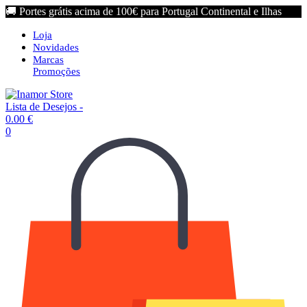
🚚 Portes grátis acima de 100€ para Portugal Continental e Ilhas
Loja
Novidades
Marcas
Promoções
Lista de Desejos -
0.00
€
0