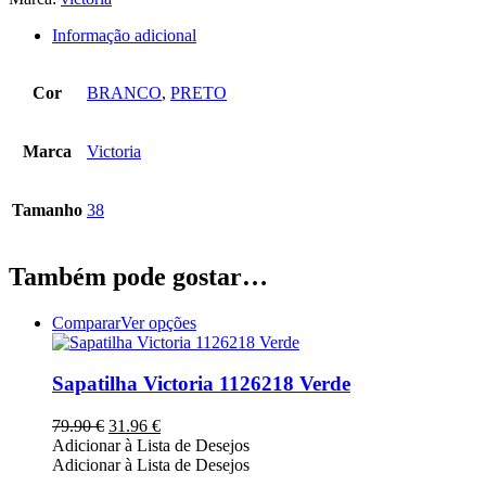
Informação adicional
Cor
BRANCO
,
PRETO
Marca
Victoria
Tamanho
38
Também pode gostar…
This
Comparar
Ver opções
product
has
multiple
Sapatilha Victoria 1126218 Verde
variants.
The
O
O
79.90
€
31.96
€
options
preço
preço
Adicionar à Lista de Desejos
may
original
atual
Adicionar à Lista de Desejos
be
era:
é: