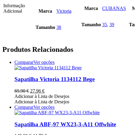
Informação
Marca
CUBANAS
M
Adicional
Marca
Victoria
Tamanho
35
,
39
Ta
Tamanho
38
Produtos Relacionados
This
Comparar
Ver opções
product
has
multiple
Sapatilha Victoria 1134112 Bege
variants.
The
O
O
69.90
€
27.96
€
options
preço
preço
Adicionar à Lista de Desejos
may
original
atual
Adicionar à Lista de Desejos
be
era:
é:
This
Comparar
Ver opções
chosen
69.90 €.
27.96 €.
product
on
has
the
multiple
Sapatilha ABF-97 WX23-3-A11 Offwhite
product
variants.
page
The