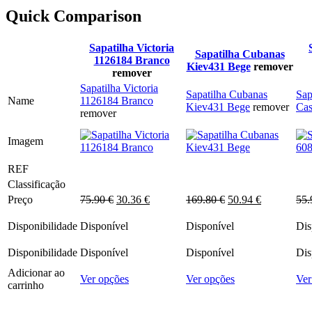
chosen
79.90 €.
31.96 €.
Quick Comparison
on
the
product
Sapatilha Victoria
Sapatilha Cubanas
page
1126184 Branco
Kiev431 Bege
remover
remover
Sapatilha Victoria
Sapatilha Cubanas
Sap
Name
1126184 Branco
Kiev431 Bege
remover
Cas
remover
Imagem
REF
Classificação
O
O
O
O
Preço
75.90
€
30.36
€
169.80
€
50.94
€
55
preço
preço
preço
preço
original
atual
original
atual
Disponibilidade
Disponível
Disponível
Dis
era:
é:
era:
é:
75.90 €.
30.36 €.
169.80 €.
50.94 €.
Disponibilidade
Disponível
Disponível
Dis
Adicionar ao
This
This
Ver opções
Ver opções
Ver
carrinho
product
product
has
has