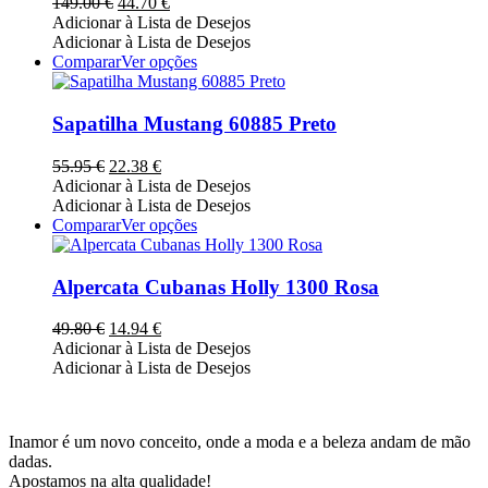
O
O
149.00
€
44.70
€
options
preço
preço
Adicionar à Lista de Desejos
may
original
atual
Adicionar à Lista de Desejos
be
era:
é:
This
Comparar
Ver opções
chosen
149.00 €.
44.70 €.
product
on
has
the
multiple
Sapatilha Mustang 60885 Preto
product
variants.
page
The
O
O
55.95
€
22.38
€
options
preço
preço
Adicionar à Lista de Desejos
may
original
atual
Adicionar à Lista de Desejos
be
era:
é:
This
Comparar
Ver opções
chosen
55.95 €.
22.38 €.
product
on
has
the
multiple
Alpercata Cubanas Holly 1300 Rosa
product
variants.
page
The
O
O
49.80
€
14.94
€
options
preço
preço
Adicionar à Lista de Desejos
may
original
atual
Adicionar à Lista de Desejos
be
era:
é:
chosen
49.80 €.
14.94 €.
on
the
Inamor é um novo conceito, onde a moda e a beleza andam de mão
product
dadas.
page
Apostamos na alta qualidade!