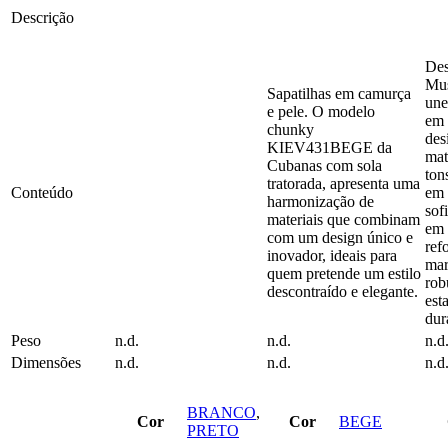
multiple
multiple
Descrição
variants.
variants.
The
The
options
options
Des
may
may
Mus
Sapatilhas em camurça
be
be
une
e pele. O modelo
chosen
chosen
em 
chunky
on
on
des
KIEV431BEGE da
the
the
mat
Cubanas com sola
product
product
ton
tratorada, apresenta uma
page
page
Conteúdo
em 
harmonização de
sof
materiais que combinam
em 
com um design único e
ref
inovador, ideais para
mar
quem pretende um estilo
rob
descontraído e elegante.
est
dur
Peso
n.d.
n.d.
n.d
Dimensões
n.d.
n.d.
n.d
BRANCO
,
Cor
Cor
BEGE
PRETO