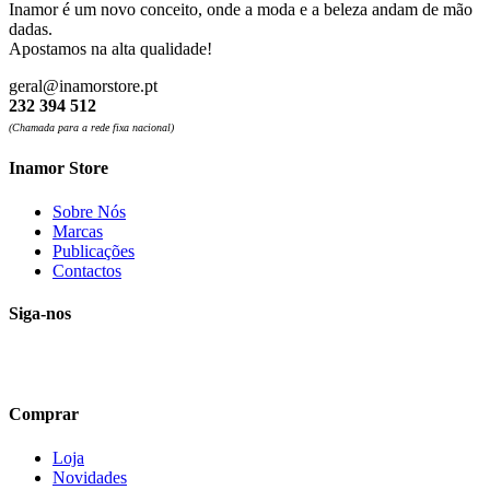
the
Inamor é um novo conceito, onde a moda e a beleza andam de mão
product
dadas.
page
Apostamos na alta qualidade!
geral@inamorstore.pt
232 394 512
(Chamada para a rede fixa nacional)
Inamor Store
Sobre Nós
Marcas
Publicações
Contactos
Siga-nos
Comprar
Loja
Novidades