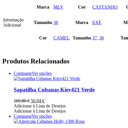
Marca
MLV
Cor
CASTANHO
Informação
Tamanho
38
Marca
EXÉ
M
Adicional
Cor
CAMEL
Tamanho
37
,
38
Ta
Produtos Relacionados
This
Comparar
Ver opções
product
has
multiple
Sapatilha Cubanas Kiev421 Verde
variants.
The
O
O
169.80
€
50.94
€
options
preço
preço
Adicionar à Lista de Desejos
may
original
atual
Adicionar à Lista de Desejos
be
era:
é:
This
Comparar
Ver opções
chosen
169.80 €.
50.94 €.
product
on
has