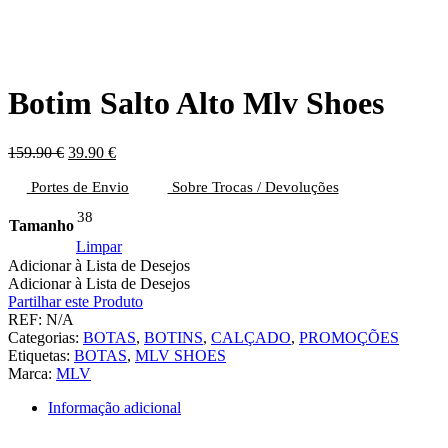
Botim Salto Alto Mlv Shoes
O
O
159.90
€
39.90
€
preço
preço
Portes de Envio
original
atual
Sobre Trocas / Devoluções
era:
é:
38
159.90 €.
39.90 €.
Tamanho
Limpar
Adicionar à Lista de Desejos
Adicionar à Lista de Desejos
Partilhar este Produto
REF:
N/A
Categorias:
BOTAS
,
BOTINS
,
CALÇADO
,
PROMOÇÕES
Etiquetas:
BOTAS
,
MLV SHOES
Marca:
MLV
Informação adicional