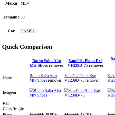
Marca
MLV
Tamanho
38
Cor
CAMEL
Quick Comparison
Sa
Botim Salto Alto
Sandália Plana Exé
Mlv Shoes
remover
VF239D-75
remover
Botim Salto Alto
Sandália Plana Exé
Sapa
Name
Mlv Shoes
remover
VF239D-75
remover
Kie
Imagem
REF
Classificação
O
O
O
O
Preço
159.90
€
39.90
€
119.00
€
35.70
€
169