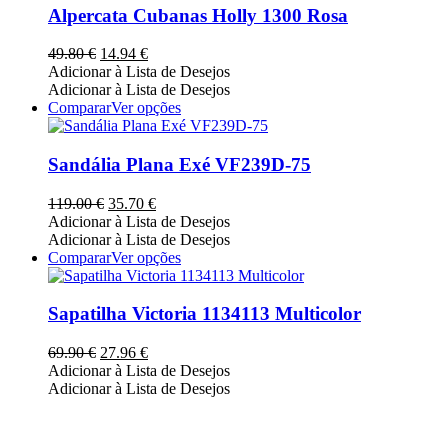
the
multiple
Alpercata Cubanas Holly 1300 Rosa
product
variants.
page
The
O
O
49.80
€
14.94
€
options
preço
preço
Adicionar à Lista de Desejos
may
original
atual
Adicionar à Lista de Desejos
be
era:
é:
This
Comparar
Ver opções
chosen
49.80 €.
14.94 €.
product
on
has
the
multiple
Sandália Plana Exé VF239D-75
product
variants.
page
The
O
O
119.00
€
35.70
€
options
preço
preço
Adicionar à Lista de Desejos
may
original
atual
Adicionar à Lista de Desejos
be
era:
é:
This
Comparar
Ver opções
chosen
119.00 €.
35.70 €.
product
on
has
the
multiple
Sapatilha Victoria 1134113 Multicolor
product
variants.
page
The
O
O
69.90
€
27.96
€
options
preço
preço
Adicionar à Lista de Desejos
may
original
atual
Adicionar à Lista de Desejos
be
era:
é:
chosen
69.90 €.
27.96 €.
on