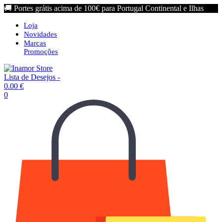
🚚 Portes grátis acima de 100€ para Portugal Continental e Ilhas
Loja
Novidades
Marcas
Promoções
Lista de Desejos -
0.00
€
0