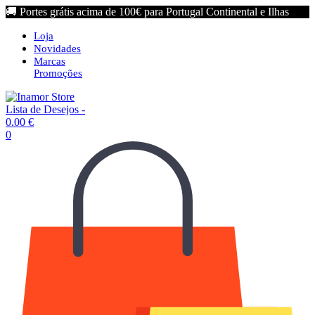
🚚 Portes grátis acima de 100€ para Portugal Continental e Ilhas
Loja
Novidades
Marcas
Promoções
Lista de Desejos -
0.00
€
0