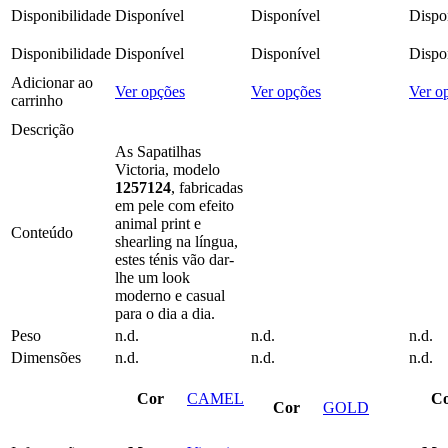
original
atual
original
atual
Disponibilidade
Disponível
Disponível
Dispo
era:
é:
era:
é:
79.90 €.
23.97 €.
119.80 €.
71.88 €.
Disponibilidade
Disponível
Disponível
Dispo
Adicionar ao
This
This
Ver opções
Ver opções
Ver o
carrinho
product
product
has
has
Descrição
multiple
multiple
As Sapatilhas
variants.
variants.
Victoria, modelo
The
The
1257124
, fabricadas
options
options
em pele com efeito
may
may
animal print
e
Conteúdo
be
be
shearling na língua,
chosen
chosen
estes ténis vão dar-
on
on
lhe um look
the
the
moderno e casual
product
product
para o dia a dia.
page
page
Peso
n.d.
n.d.
n.d.
Dimensões
n.d.
n.d.
n.d.
Cor
CAMEL
C
Cor
GOLD