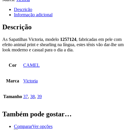
Descrição
Informação adicional
Descrição
As Sapatilhas Victoria, modelo
1257124
, fabricadas em pele com
efeito animal print
e shearling na língua, estes ténis vão dar-lhe um
look moderno e casual para o dia a dia.
Cor
CAMEL
Marca
Victoria
Tamanho
37
,
38
,
39
Também pode gostar…
This
Comparar
Ver opções