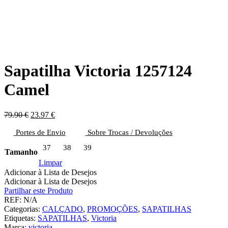
Sapatilha Victoria 1257124
Camel
O
O
79.90
€
23.97
€
preço
preço
Portes de Envio
original
atual
Sobre Trocas / Devoluções
era:
é:
37
38
39
79.90 €.
23.97 €.
Tamanho
Limpar
Adicionar à Lista de Desejos
Adicionar à Lista de Desejos
Partilhar este Produto
REF:
N/A
Categorias:
CALÇADO
,
PROMOÇÕES
,
SAPATILHAS
Etiquetas:
SAPATILHAS
,
Victoria
Marca:
victoria