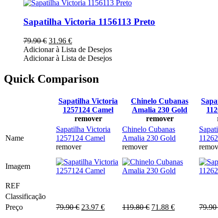
product
has
multiple
Sapatilha Victoria 1156113 Preto
variants.
The
O
O
79.90
€
31.96
€
options
preço
preço
Adicionar à Lista de Desejos
may
original
atual
Adicionar à Lista de Desejos
be
era:
é:
chosen
79.90 €.
31.96 €.
Quick Comparison
on
the
product
Sapatilha Victoria
Chinelo Cubanas
Sapat
page
1257124 Camel
Amalia 230 Gold
112
remover
remover
Sapatilha Victoria
Chinelo Cubanas
Sapati
Name
1257124 Camel
Amalia 230 Gold
11262
remover
remover
remov
Imagem
REF
Classificação
O
O
O
O
Preço
79.90
€
23.97
€
119.80
€
71.88
€
79.9
preço
preço
preço
preço