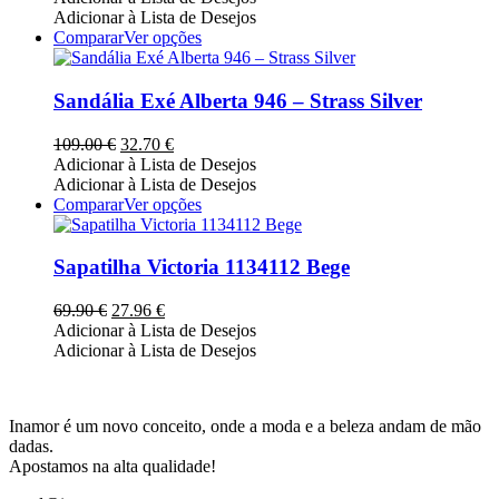
may
original
atual
Adicionar à Lista de Desejos
be
era:
é:
This
Comparar
Ver opções
chosen
159.00 €.
47.70 €.
product
on
has
the
multiple
Sandália Exé Alberta 946 – Strass Silver
product
variants.
page
The
O
O
109.00
€
32.70
€
options
preço
preço
Adicionar à Lista de Desejos
may
original
atual
Adicionar à Lista de Desejos
be
era:
é:
This
Comparar
Ver opções
chosen
109.00 €.
32.70 €.
product
on
has
the
multiple
Sapatilha Victoria 1134112 Bege
product
variants.
page
The
O
O
69.90
€
27.96
€
options
preço
preço
Adicionar à Lista de Desejos
may
original
atual
Adicionar à Lista de Desejos
be
era:
é:
chosen
69.90 €.
27.96 €.
on
the
Inamor é um novo conceito, onde a moda e a beleza andam de mão
product
dadas.
page
Apostamos na alta qualidade!