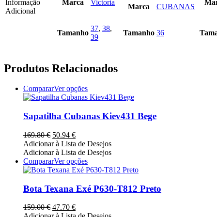
Informação
Marca
Victoria
Ma
Marca
CUBANAS
Adicional
37
,
38
,
Tamanho
Tamanho
36
Tam
39
Produtos Relacionados
This
Comparar
Ver opções
product
has
multiple
Sapatilha Cubanas Kiev431 Bege
variants.
The
O
O
169.80
€
50.94
€
options
preço
preço
Adicionar à Lista de Desejos
may
original
atual
Adicionar à Lista de Desejos
be
era:
é:
This
Comparar
Ver opções
chosen
169.80 €.
50.94 €.
product
on
has
the
multiple
Bota Texana Exé P630-T812 Preto
product
variants.
page
The
O
O
159.00
€
47.70
€
options
preço
preço
Adicionar à Lista de Desejos