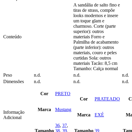
multiple
multiple
A sandália de salto fino e
variants.
variants.
tiras de strass, compõe
The
The
looks modernos e insere
options
options
um toque glam e
may
may
charmoso. Corte (parte
be
be
superior): outros
chosen
chosen
Conteúdo
materiais Forro e
on
on
Palmilha de acabamento
the
the
(parte inferior): outros
product
product
materiais, couro e peles
page
page
curtidas Sola: outros
materiais Tacão: 8,5 cm
Tamanho: Calça normal
Peso
n.d.
n.d.
n.d.
Dimensões
n.d.
n.d.
n.d.
Cor
PRETO
Cor
PRATEADO
C
Marca
Mustang
Informação
Marca
EXÉ
Ma
Adicional
36
,
37
,
Tamanho
38
,
39
,
Tamanho
39
Tam