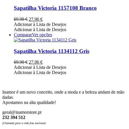
on
has
the
multiple
Sapatilha Victoria 1157108 Branco
product
variants.
page
The
O
O
69.90
€
27.96
€
options
preço
preço
Adicionar à Lista de Desejos
may
original
atual
Adicionar à Lista de Desejos
be
era:
é:
This
Comparar
Ver opções
chosen
69.90 €.
27.96 €.
product
on
has
the
multiple
Sapatilha Victoria 1134112 Gris
product
variants.
page
The
O
O
69.90
€
27.96
€
options
preço
preço
Adicionar à Lista de Desejos
may
original
atual
Adicionar à Lista de Desejos
be
era:
é:
chosen
69.90 €.
27.96 €.
on
the
Inamor é um novo conceito, onde a moda e a beleza andam de mão
product
dadas.
page
Apostamos na alta qualidade!
geral@inamorstore.pt
232 394 512
(Chamada para a rede fixa nacional)