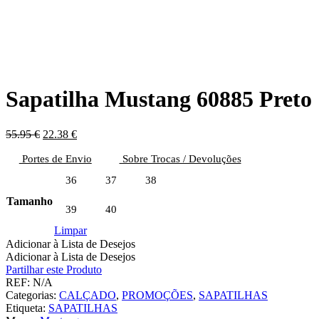
Sapatilha Mustang 60885 Preto
O
O
55.95
€
22.38
€
preço
preço
Portes de Envio
original
atual
Sobre Trocas / Devoluções
era:
é:
36
37
38
55.95 €.
22.38 €.
Tamanho
39
40
Limpar
Adicionar à Lista de Desejos
Adicionar à Lista de Desejos
Partilhar este Produto
REF:
N/A
Categorias:
CALÇADO
,
PROMOÇÕES
,
SAPATILHAS
Etiqueta:
SAPATILHAS