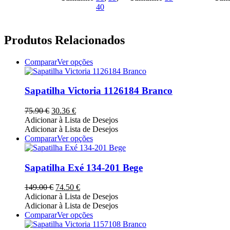
40
Produtos Relacionados
This
Comparar
Ver opções
product
has
multiple
Sapatilha Victoria 1126184 Branco
variants.
The
O
O
75.90
€
30.36
€
options
preço
preço
Adicionar à Lista de Desejos
may
original
atual
Adicionar à Lista de Desejos
be
era:
é:
This
Comparar
Ver opções
chosen
75.90 €.
30.36 €.
product
on
has
the
multiple
Sapatilha Exé 134-201 Bege
product
variants.
page
The
O
O
149.00
€
74.50
€
options
preço
preço
Adicionar à Lista de Desejos
may
original
atual
Adicionar à Lista de Desejos
be
era:
é:
This
Comparar
Ver opções
chosen
149.00 €.
74.50 €.
product