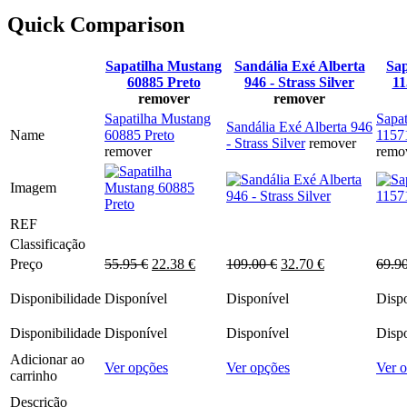
era:
é:
chosen
55.95 €.
22.38 €.
Quick Comparison
on
the
product
Sapatilha Mustang
Sandália Exé Alberta
Sap
page
60885 Preto
946 - Strass Silver
11
remover
remover
Sapatilha Mustang
Sapat
Sandália Exé Alberta 946
Name
60885 Preto
1157
- Strass Silver
remover
remover
remo
Imagem
REF
Classificação
O
O
O
O
Preço
55.95
€
22.38
€
109.00
€
32.70
€
69.9
preço
preço
preço
preço
original
atual
original
atual
Disponibilidade
Disponível
Disponível
Disp
era:
é:
era:
é:
55.95 €.
22.38 €.
109.00 €.
32.70 €.
Disponibilidade
Disponível
Disponível
Disp
Adicionar ao
This
This
Ver opções
Ver opções
Ver 
carrinho
product
product
has
has
Descrição