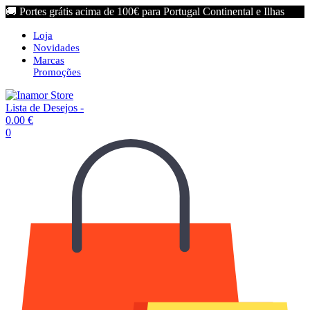
🚚 Portes grátis acima de 100€ para Portugal Continental e Ilhas
Loja
Novidades
Marcas
Promoções
Lista de Desejos -
0.00
€
0