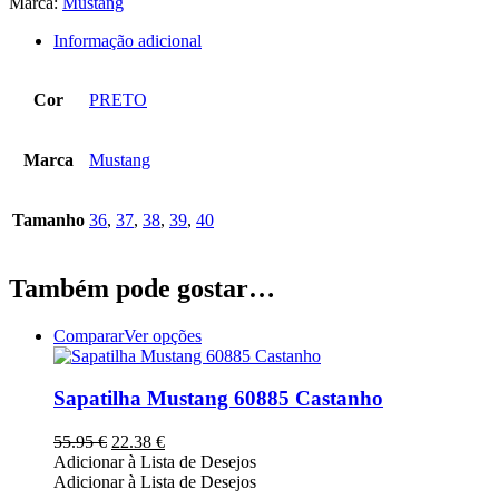
Marca:
Mustang
Informação adicional
Cor
PRETO
Marca
Mustang
Tamanho
36
,
37
,
38
,
39
,
40
Também pode gostar…
This
Comparar
Ver opções
product
has
multiple
Sapatilha Mustang 60885 Castanho
variants.
The
O
O
55.95
€
22.38
€
options
preço
preço
Adicionar à Lista de Desejos
may
original
atual
Adicionar à Lista de Desejos
be