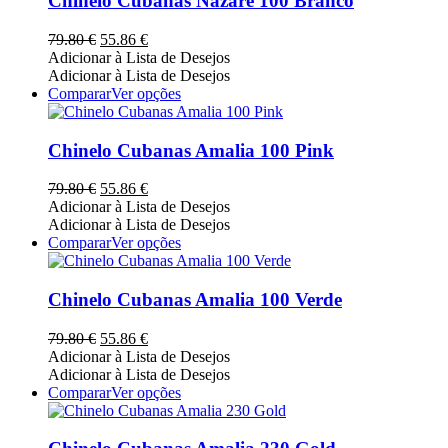
Chinelo Cubanas Nazaré 100 Branco
product
variants.
page
The
O
O
79.80
€
55.86
€
options
preço
preço
Adicionar à Lista de Desejos
may
original
atual
Adicionar à Lista de Desejos
be
era:
é:
This
Comparar
Ver opções
chosen
79.80 €.
55.86 €.
product
on
has
the
multiple
Chinelo Cubanas Amalia 100 Pink
product
variants.
page
The
O
O
79.80
€
55.86
€
options
preço
preço
Adicionar à Lista de Desejos
may
original
atual
Adicionar à Lista de Desejos
be
era:
é:
This
Comparar
Ver opções
chosen
79.80 €.
55.86 €.
product
on
has
the
multiple
Chinelo Cubanas Amalia 100 Verde
product
variants.
page
The
O
O
79.80
€
55.86
€
options
preço
preço
Adicionar à Lista de Desejos
may
original
atual
Adicionar à Lista de Desejos
be
era:
é:
This
Comparar
Ver opções
chosen
79.80 €.
55.86 €.
product
on
has
the
multiple