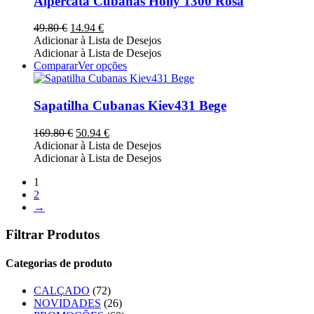
Alpercata Cubanas Holly 1300 Rosa
product
variants.
page
The
O
O
49.80
€
14.94
€
options
preço
preço
Adicionar à Lista de Desejos
may
original
atual
Adicionar à Lista de Desejos
be
era:
é:
This
Comparar
Ver opções
chosen
49.80 €.
14.94 €.
product
on
has
the
multiple
Sapatilha Cubanas Kiev431 Bege
product
variants.
page
The
O
O
169.80
€
50.94
€
options
preço
preço
Adicionar à Lista de Desejos
may
original
atual
Adicionar à Lista de Desejos
be
era:
é:
chosen
1
169.80 €.
50.94 €.
on
2
the
→
product
page
Filtrar Produtos
Categorias de produto
CALÇADO
(72)
NOVIDADES
(26)