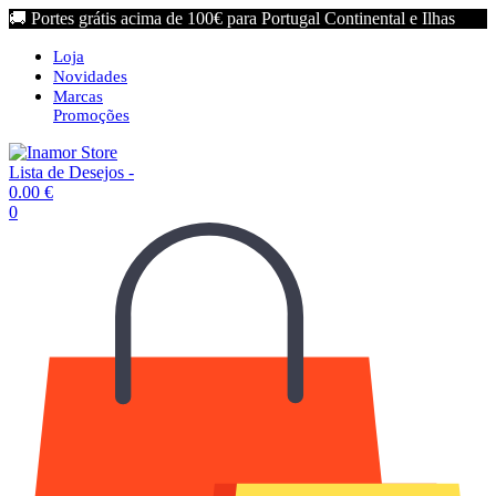
🚚 Portes grátis acima de 100€ para Portugal Continental e Ilhas
Loja
Novidades
Marcas
Promoções
Lista de Desejos -
0.00
€
0