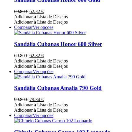
product
variants.
page
The
O
O
69.80
€
62.82
€
options
preço
preço
Adicionar à Lista de Desejos
may
original
atual
Adicionar à Lista de Desejos
be
era:
é:
This
Comparar
Ver opções
chosen
69.80 €.
62.82 €.
product
on
has
the
multiple
Sandália Cubanas Honor 600 Silver
product
variants.
page
The
O
O
69.80
€
62.82
€
options
preço
preço
Adicionar à Lista de Desejos
may
original
atual
Adicionar à Lista de Desejos
be
era:
é:
This
Comparar
Ver opções
chosen
69.80 €.
62.82 €.
product
on
has
the
multiple
Sandália Cubanas Amalia 790 Gold
product
variants.
page
The
O
O
99.80
€
79.84
€
options
preço
preço
Adicionar à Lista de Desejos
may
original
atual
Adicionar à Lista de Desejos
be
era:
é:
This
Comparar
Ver opções
chosen
99.80 €.
79.84 €.
product
on
has
the
multiple