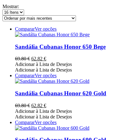
por
Mostrar:
mais
recentes
This
Comparar
Ver opções
product
has
multiple
Sandália Cubanas Honor 650 Bege
variants.
The
O
O
69.80
€
62.82
€
options
preço
preço
Adicionar à Lista de Desejos
may
original
atual
Adicionar à Lista de Desejos
be
era:
é:
This
Comparar
Ver opções
chosen
69.80 €.
62.82 €.
product
on
has
the
multiple
Sandália Cubanas Honor 620 Gold
product
variants.
page
The
O
O
69.80
€
62.82
€
options
preço
preço
Adicionar à Lista de Desejos
may
original
atual
Adicionar à Lista de Desejos
be
era:
é:
This
Comparar
Ver opções
chosen
69.80 €.
62.82 €.
product
on
has
the
multiple
Sandália Cubanas Honor 600 Gold