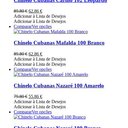
Chinelo Cubanas Carmo 102 Leopardo
product
variants.
page
The
O
O
89.80
€
62.86
€
options
preço
preço
Adicionar à Lista de Desejos
may
original
atual
Adicionar à Lista de Desejos
be
era:
é:
This
Comparar
Ver opções
chosen
89.80 €.
62.86 €.
product
on
has
the
multiple
Chinelo Cubanas Mafalda 100 Branco
product
variants.
page
The
O
O
89.80
€
62.86
€
options
preço
preço
Adicionar à Lista de Desejos
may
original
atual
Adicionar à Lista de Desejos
be
era:
é:
This
Comparar
Ver opções
chosen
89.80 €.
62.86 €.
product
on
has
the
multiple
Chinelo Cubanas Nazaré 100 Amarelo
product
variants.
page
The
O
O
79.80
€
55.86
€
options
preço
preço
Adicionar à Lista de Desejos
may
original
atual
Adicionar à Lista de Desejos
be
era:
é:
This
Comparar
Ver opções
chosen
79.80 €.
55.86 €.
product
on
has
the
multiple