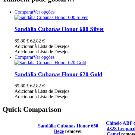
This
Comparar
Ver opções
product
has
multiple
Sandália Cubanas Honor 600 Silver
variants.
The
O
O
69.80
€
62.82
€
options
preço
preço
Adicionar à Lista de Desejos
may
original
atual
Adicionar à Lista de Desejos
be
era:
é:
This
Comparar
Ver opções
chosen
69.80 €.
62.82 €.
product
on
has
the
multiple
Sandália Cubanas Honor 620 Gold
product
variants.
page
The
O
O
69.80
€
62.82
€
options
preço
preço
Adicionar à Lista de Desejos
may
original
atual
Adicionar à Lista de Desejos
be
era:
é:
chosen
69.80 €.
62.82 €.
Quick Comparison
on
the
product
Chinelo ABF-
Sandália Cubanas Honor 650
page
4328 Leopar
Bege
remover
Camel
remov