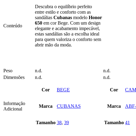
chosen
chose
Descubra o equilíbrio perfeito
on
on
entre estilo e conforto com as
the
the
sandálias
Cubanas
modelo
Honor
product
produ
650
em cor Bege. Com um design
page
page
Conteúdo
elegante e acabamento impecável,
estas sandálias são a escolha ideal
para quem valoriza o conforto sem
abrir mão da moda.
Peso
n.d.
n.d.
Dimensões
n.d.
n.d.
Cor
BEGE
Cor
CAM
Informação
Marca
CUBANAS
Marca
ABF-
Adicional
Tamanho
38
,
39
Tamanho
41