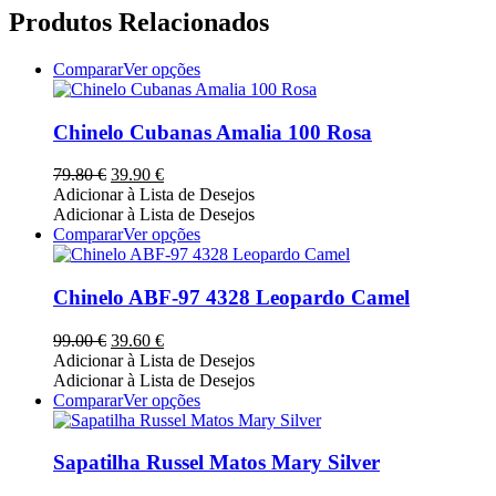
Produtos Relacionados
This
Comparar
Ver opções
product
has
multiple
Chinelo Cubanas Amalia 100 Rosa
variants.
The
O
O
79.80
€
39.90
€
options
preço
preço
Adicionar à Lista de Desejos
may
original
atual
Adicionar à Lista de Desejos
be
era:
é:
This
Comparar
Ver opções
chosen
79.80 €.
39.90 €.
product
on
has
the
multiple
Chinelo ABF-97 4328 Leopardo Camel
product
variants.
page
The
O
O
99.00
€
39.60
€
options
preço
preço
Adicionar à Lista de Desejos
may
original
atual
Adicionar à Lista de Desejos
be
era:
é:
This
Comparar
Ver opções
chosen
99.00 €.
39.60 €.
product
on
has
the
multiple
Sapatilha Russel Matos Mary Silver
product
variants.
page