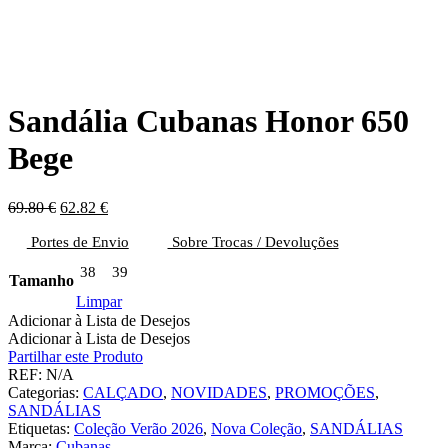
Sandália Cubanas Honor 650
Bege
O
O
69.80
€
62.82
€
preço
preço
Portes de Envio
original
atual
Sobre Trocas / Devoluções
era:
é:
38
39
69.80 €.
62.82 €.
Tamanho
Limpar
Adicionar à Lista de Desejos
Adicionar à Lista de Desejos
Partilhar este Produto
REF:
N/A
Categorias:
CALÇADO
,
NOVIDADES
,
PROMOÇÕES
,
SANDÁLIAS
Etiquetas:
Coleção Verão 2026
,
Nova Coleção
,
SANDÁLIAS
Marca:
Cubanas