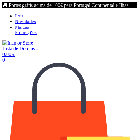
🚚 Portes grátis acima de 100€ para Portugal Continental e Ilhas
Loja
Novidades
Marcas
Promoções
Lista de Desejos -
0.00
€
0