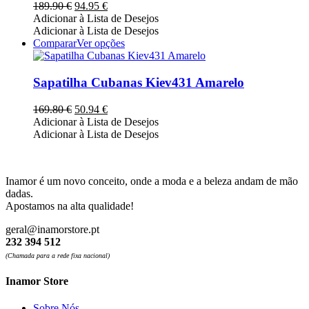
The
O
O
189.90
€
94.95
€
options
preço
preço
Adicionar à Lista de Desejos
may
original
atual
Adicionar à Lista de Desejos
be
era:
é:
This
Comparar
Ver opções
chosen
189.90 €.
94.95 €.
product
on
has
the
multiple
Sapatilha Cubanas Kiev431 Amarelo
product
variants.
page
The
O
O
169.80
€
50.94
€
options
preço
preço
Adicionar à Lista de Desejos
may
original
atual
Adicionar à Lista de Desejos
be
era:
é:
chosen
169.80 €.
50.94 €.
on
the
Inamor é um novo conceito, onde a moda e a beleza andam de mão
product
dadas.
page
Apostamos na alta qualidade!
geral@inamorstore.pt
232 394 512
(Chamada para a rede fixa nacional)
Inamor Store
Sobre Nós