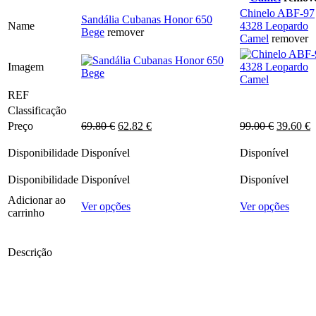
Chinelo ABF-97
Sandália Cubanas Honor 650
Name
4328 Leopardo
Bege
remover
Camel
remover
Imagem
REF
Classificação
O
O
O
Preço
69.80
€
62.82
€
99.00
€
39.60
€
preço
preço
preço
p
original
atual
original
a
Disponibilidade
Disponível
Disponível
era:
é:
era:
é
69.80 €.
62.82 €.
99.00 €.
3
Disponibilidade
Disponível
Disponível
Adicionar ao
This
This
Ver opções
Ver opções
carrinho
product
produ
has
has
multiple
multip
Descrição
variants.
varian
The
The
options
optio
may
may
be
be