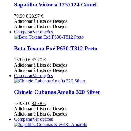
multiple
Sapatilha Victoria 1257124 Camel
variants.
The
O
O
79.90
€
23.97
€
options
preço
preço
Adicionar à Lista de Desejos
may
original
atual
Adicionar à Lista de Desejos
be
era:
é:
This
Comparar
Ver opções
chosen
79.90 €.
23.97 €.
product
on
has
the
multiple
Bota Texana Exé P630-T812 Preto
product
variants.
page
The
O
O
159.00
€
47.70
€
options
preço
preço
Adicionar à Lista de Desejos
may
original
atual
Adicionar à Lista de Desejos
be
era:
é:
This
Comparar
Ver opções
chosen
159.00 €.
47.70 €.
product
on
has
the
multiple
Chinelo Cubanas Amalia 320 Silver
product
variants.
page
The
O
O
139.80
€
83.88
€
options
preço
preço
Adicionar à Lista de Desejos
may
original
atual
Adicionar à Lista de Desejos
be
era:
é:
This
Comparar
Ver opções
chosen
139.80 €.
83.88 €.
product
on
has