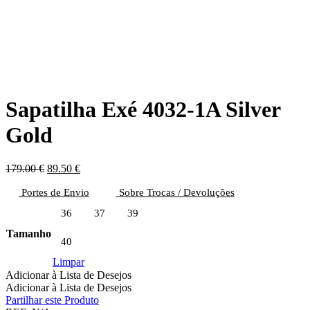
Sapatilha Exé 4032-1A Silver
Gold
O
O
179.00
€
89.50
€
preço
preço
Portes de Envio
original
atual
Sobre Trocas / Devoluções
era:
é:
36
37
39
179.00 €.
89.50 €.
Tamanho
40
Limpar
Adicionar à Lista de Desejos
Adicionar à Lista de Desejos
Partilhar este Produto