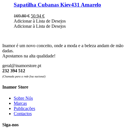
the
multiple
Sapatilha Cubanas Kiev431 Amarelo
product
variants.
page
The
O
O
169.80
€
50.94
€
options
preço
preço
Adicionar à Lista de Desejos
may
original
atual
Adicionar à Lista de Desejos
be
era:
é:
chosen
169.80 €.
50.94 €.
on
the
Inamor é um novo conceito, onde a moda e a beleza andam de mão
product
dadas.
page
Apostamos na alta qualidade!
geral@inamorstore.pt
232 394 512
(Chamada para a rede fixa nacional)
Inamor Store
Sobre Nós
Marcas
Publicações
Contactos
Siga-nos