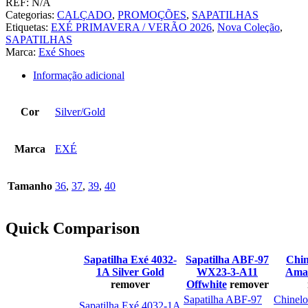
REF:
N/A
Categorias:
CALÇADO
,
PROMOÇÕES
,
SAPATILHAS
Etiquetas:
EXÉ PRIMAVERA / VERÃO 2026
,
Nova Coleção
,
SAPATILHAS
Marca:
Exé Shoes
Informação adicional
Cor
Silver/Gold
Marca
EXÉ
Tamanho
36
,
37
,
39
,
40
Quick Comparison
Sapatilha Exé 4032-
Sapatilha ABF-97
Chin
1A Silver Gold
WX23-3-A11
Amal
remover
Offwhite
remover
Sapatilha ABF-97
Chinel
Sapatilha Exé 4032-1A