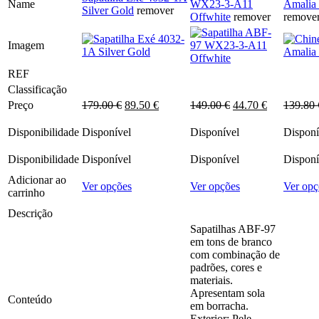
Name
WX23-3-A11
Amalia 
Silver Gold
remover
Offwhite
remover
remove
Imagem
REF
Classificação
O
O
O
O
Preço
179.00
€
89.50
€
149.00
€
44.70
€
139.80
preço
preço
preço
preço
original
atual
original
atual
Disponibilidade
Disponível
Disponível
Disponí
era:
é:
era:
é:
179.00 €.
89.50 €.
149.00 €.
44.70 €.
Disponibilidade
Disponível
Disponível
Disponí
Adicionar ao
This
This
Ver opções
Ver opções
Ver opç
carrinho
product
product
has
has
Descrição
multiple
multiple
Sapatilhas ABF-97
variants.
variants.
em tons de branco
The
The
com combinação de
options
options
padrões, cores e
may
may
materiais.
be
be
Apresentam sola
Conteúdo
chosen
chosen
em borracha.
on
on
Exterior: Pele