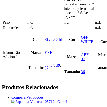
the
the
natural e camurça. *
product
product
Interior: pele natural
page
page
e tecido. * Sola:
(2,5 cm).
Peso
n.d.
n.d.
n.d.
Dimensões
n.d.
n.d.
n.d.
OFF
Cor
Silver/Gold
Cor
WHITE
Cor
Informação
Marca
EXÉ
ABF-
Marc
Adicional
Marca
97
36
,
37
,
39
,
Tamanho
Taman
40
Tamanho
36
Produtos Relacionados
This
Comparar
Ver opções
product
has