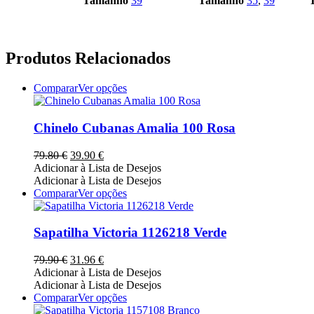
Tamanho
39
Tamanho
35
,
39
Produtos Relacionados
This
Comparar
Ver opções
product
has
multiple
Chinelo Cubanas Amalia 100 Rosa
variants.
The
O
O
79.80
€
39.90
€
options
preço
preço
Adicionar à Lista de Desejos
may
original
atual
Adicionar à Lista de Desejos
be
era:
é:
This
Comparar
Ver opções
chosen
79.80 €.
39.90 €.
product
on
has
the
multiple
Sapatilha Victoria 1126218 Verde
product
variants.
page
The
O
O
79.90
€
31.96
€
options
preço
preço
Adicionar à Lista de Desejos
may
original
atual
Adicionar à Lista de Desejos
be
era:
é:
This
Comparar
Ver opções
chosen
79.90 €.
31.96 €.
product