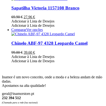
on
has
the
multiple
Sapatilha Victoria 1157108 Branco
product
variants.
page
The
O
O
69.90
€
27.96
€
options
preço
preço
Adicionar à Lista de Desejos
may
original
atual
Adicionar à Lista de Desejos
be
era:
é:
This
Comparar
Ver opções
chosen
69.90 €.
27.96 €.
product
on
has
the
multiple
Chinelo ABF-97 4328 Leopardo Camel
product
variants.
page
The
O
O
99.00
€
39.60
€
options
preço
preço
Adicionar à Lista de Desejos
may
original
atual
Adicionar à Lista de Desejos
be
era:
é:
chosen
99.00 €.
39.60 €.
on
the
Inamor é um novo conceito, onde a moda e a beleza andam de mão
product
dadas.
page
Apostamos na alta qualidade!
geral@inamorstore.pt
232 394 512
(Chamada para a rede fixa nacional)