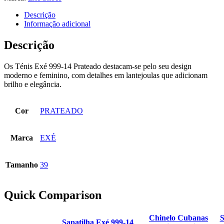
Descrição
Informação adicional
Descrição
Os Ténis Exé 999-14 Prateado destacam-se pelo seu design
moderno e feminino, com detalhes em lantejoulas que adicionam
brilho e elegância.
Cor
PRATEADO
Marca
EXÉ
Tamanho
39
Quick Comparison
Chinelo Cubanas
S
Sapatilha Exé 999-14