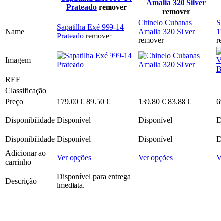
Amalia 320 Silver
Prateado
remover
remover
Chinelo Cubanas
S
Sapatilha Exé 999-14
Name
Amalia 320 Silver
1
Prateado
remover
remover
r
Imagem
REF
Classificação
O
O
O
O
Preço
179.00
€
89.50
€
139.80
€
83.88
€
6
preço
preço
preço
preço
original
atual
original
atual
Disponibilidade
Disponível
Disponível
D
era:
é:
era:
é:
179.00 €.
89.50 €.
139.80 €.
83.88 €.
Disponibilidade
Disponível
Disponível
D
Adicionar ao
This
This
Ver opções
Ver opções
V
carrinho
product
product
has
has
Disponível para entrega
Descrição
multiple
multiple
imediata.
variants.
variants.
The
The
options
options
may
may