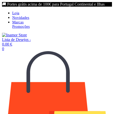
🚚 Portes grátis acima de 100€ para Portugal Continental e Ilhas
Loja
Novidades
Marcas
Promoções
Lista de Desejos -
0.00
€
0