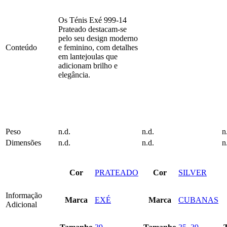
be
be
chosen
chosen
Os Ténis Exé 999-14
on
on
Prateado destacam-se
the
the
pelo seu design moderno
product
product
Conteúdo
e feminino, com detalhes
page
page
em lantejoulas que
adicionam brilho e
elegância.
Peso
n.d.
n.d.
n
Dimensões
n.d.
n.d.
n
Cor
PRATEADO
Cor
SILVER
Informação
Marca
EXÉ
Marca
CUBANAS
Adicional