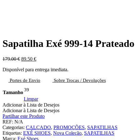
Sapatilha Exé 999-14 Prateado
O
O
179.00
€
89.50
€
preço
preço
Disponível para entrega imediata.
original
atual
era:
é:
Portes de Envio
Sobre Trocas / Devoluções
179.00 €.
89.50 €.
39
Tamanho
Limpar
Adicionar à Lista de Desejos
Adicionar à Lista de Desejos
Partilhar este Produto
REF:
N/A
Categorias:
CALÇADO
,
PROMOÇÕES
,
SAPATILHAS
Etiquetas:
EXÉ SHOES
,
Nova Coleção
,
SAPATILHAS
Marca:
Exé Shoes